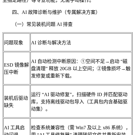
至指定路径）等专业功能，无需手动操作。
四、AI 故障诊断与维护（专属解决方案）
（一）常见装机问题 AI 排查
问题现象
AI 诊断与解决方法
AI 自动检测中断原因：①空间不足→启动 “磁
ESD 镜像解
盘清理” 释放 20GB 以上空间；②镜像损坏→触
压中断
发修复或重新下载。
运行 “AI 驱动修复”，扫描硬件 ID 并匹配驱动
装机后驱动
库，支持离线驱动包导入（工具包内含基础驱
缺失
动集）。
AI 工具启
检查系统兼容性（需 Win7 及以上 x86 系统），
动闪退
用 “AI 工具修复器” 清理残留文件并重新安装。