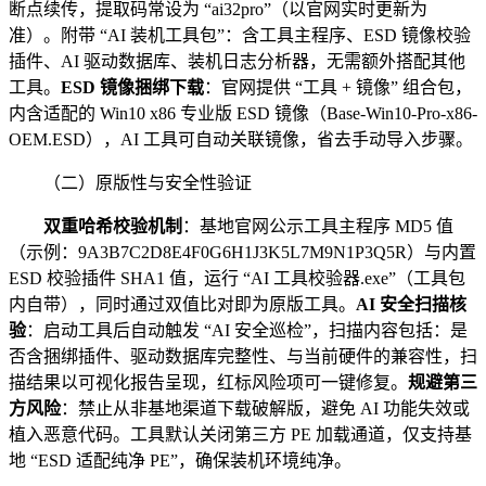
断点续传，提取码常设为 “ai32pro”（以官网实时更新为
准）。附带 “AI 装机工具包”：含工具主程序、ESD 镜像校验
插件、AI 驱动数据库、装机日志分析器，无需额外搭配其他
工具。
ESD 镜像捆绑下载
：官网提供 “工具 + 镜像” 组合包，
内含适配的 Win10 x86 专业版 ESD 镜像（Base-Win10-Pro-x86-
OEM.ESD），AI 工具可自动关联镜像，省去手动导入步骤。
（二）原版性与安全性验证
双重哈希校验机制
：基地官网公示工具主程序 MD5 值
（示例：9A3B7C2D8E4F0G6H1J3K5L7M9N1P3Q5R）与内置
ESD 校验插件 SHA1 值，运行 “AI 工具校验器.exe”（工具包
内自带），同时通过双值比对即为原版工具。
AI 安全扫描核
验
：启动工具后自动触发 “AI 安全巡检”，扫描内容包括：是
否含捆绑插件、驱动数据库完整性、与当前硬件的兼容性，扫
描结果以可视化报告呈现，红标风险项可一键修复。
规避第三
方风险
：禁止从非基地渠道下载破解版，避免 AI 功能失效或
植入恶意代码。工具默认关闭第三方 PE 加载通道，仅支持基
地 “ESD 适配纯净 PE”，确保装机环境纯净。