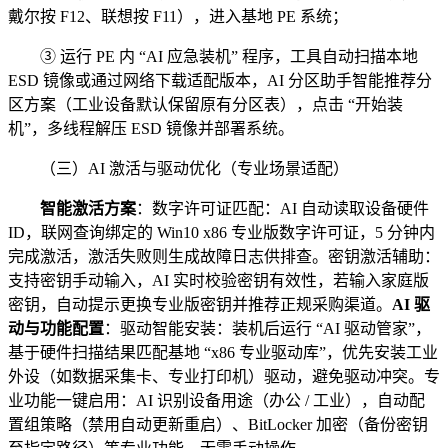
戴尔按 F12、联想按 F11），进入基地 PE 系统；
③ 运行 PE 内 “AI 应急装机” 程序，工具自动扫描本地
ESD 镜像或通过网络下载适配版本，AI 分区助手智能推荐分
区方案（工业设备默认保留原有分区表），点击 “开始装
机”，多线程解压 ESD 镜像并部署系统。
（三）AI 激活与驱动优化（专业场景适配）
智能激活方案
：数字许可证匹配：AI 自动读取设备硬件
ID，联网查询绑定的 Win10 x86 专业版数字许可证，5 分钟内
完成激活，激活失败则生成故障日志供排查。密钥激活辅助：
支持密钥手动输入，AI 实时校验密钥有效性，若输入家庭版
密钥，自动提示更换专业版密钥并推荐正规采购渠道。
AI 驱
动与功能配置
：驱动智能安装：装机后运行 “AI 驱动管家”，
基于硬件扫描结果匹配基地 “x86 专业驱动库”，优先安装工业
外设（如数据采集卡、专业打印机）驱动，避免驱动冲突。专
业功能一键启用：AI 识别设备用途（办公 / 工业），自动配
置组策略（禁用自动更新重启）、BitLocker 加密（备份密钥